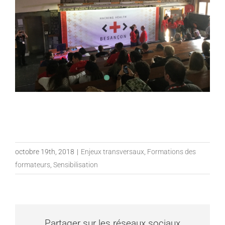
octobre 19th, 2018
|
Enjeux transversaux
,
Formations des
formateurs
,
Sensibilisation
Partager sur les réseaux sociaux