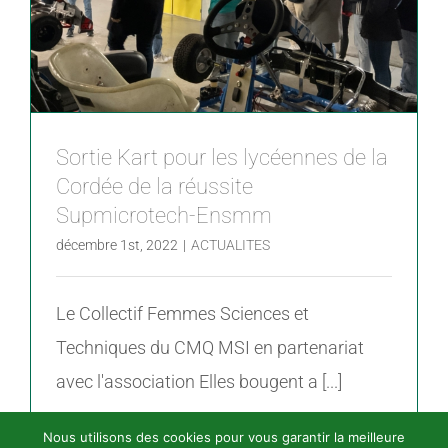
Sortie Kart pour les lycéennes de la
Cordée de la réussite
Supmicrotech-Ensmm
décembre 1st, 2022
|
ACTUALITES
Le Collectif Femmes Sciences et
Techniques du CMQ MSI en partenariat
avec l'association Elles bougent a [...]
Nous utilisons des cookies pour vous garantir la meilleure