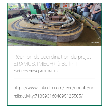
LES ENTREPRISES
μTECH-BOOSTER
HUCO Labs
Réunion de coordination du projet
ERAMUS, IMECH+ à Berlin !
avril 16th, 2024
|
ACTUALITES
https://www.linkedin.com/feed/update/ur
n:li:activity:7185931604895125505/