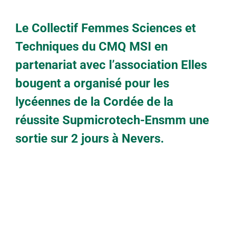
LES ENTREPRISES
Le Collectif Femmes Sciences et
μTECH-BOOSTER
Techniques du CMQ MSI en
partenariat avec l’association Elles
HUCO Labs
bougent a organisé pour les
lycéennes de la Cordée de la
réussite Supmicrotech-Ensmm une
sortie sur 2 jours à Nevers.
Objectif : Faire découvrir de manière ludique
les filières et les métiers dans le domaine des
transports et de l’automobile